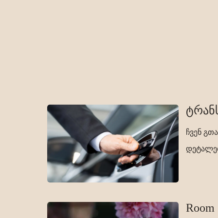
ტრან
ჩვენ გთ
დეტალებ
Room 