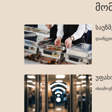
მომ
საუზმ
დაიწყეთ
უფასო
ისიამოვ